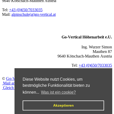
9640 Kötschach-Mauthen Austria
Tel:
+43 (0)650/7033035
Mail:
alpinschule(at)go-vertical.at
Go-Vertical Höhenarbeit e.U.
Ing. Wurzer Simon
Mauthen 87
9640 Kötschach-Mauthen Austria
Tel:
+43 (0)650/7033035
Mail:
industrie(at)go-vertical.at
©
Go-Vertical
2026
Diese Website nutzt Cookies, um
Mail an uns!
bestmögliche Funktionalität bieten zu
Gleich anrufen!
können...
Was ist ein cookie?
Akzeptieren